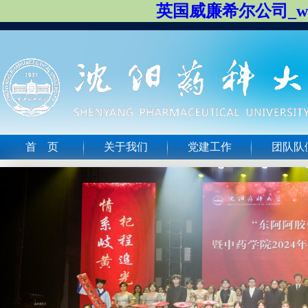
英国威廉希尔公司_will
首 页
关于我们
党建工作
团队队