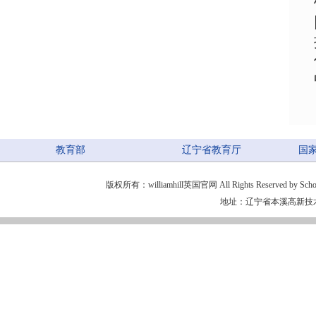
教育部
辽宁省教育厅
国
版权所有：williamhill英国官网 All Rights Reserved by School of 
地址：辽宁省本溪高新技术产