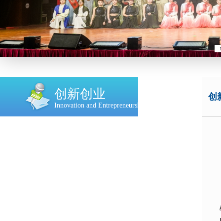
创新创业
创
Innovation and Entrepreneurship