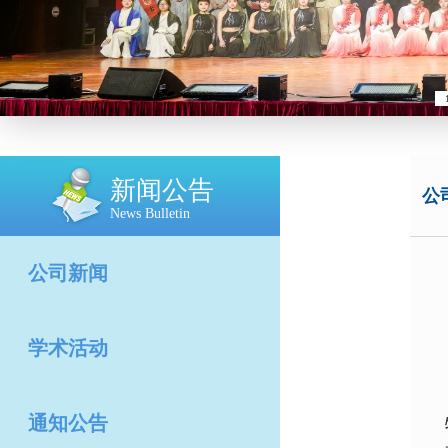
新闻公告
公
News Bulletin
公司新闻
学术活动
通知公告