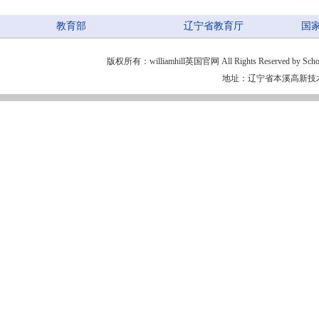
教育部
辽宁省教育厅
国
版权所有：williamhill英国官网 All Rights Reserved by School of 
地址：辽宁省本溪高新技术产