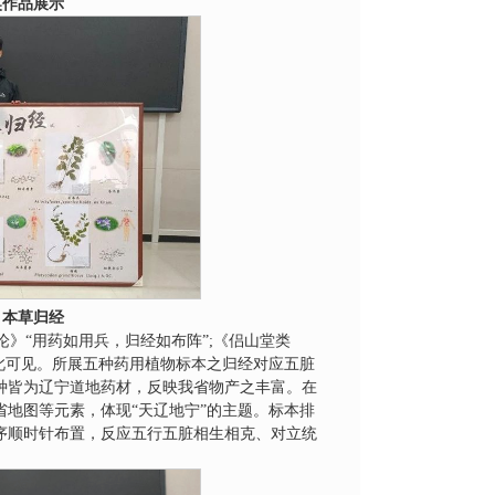
奖作品展示
，本草归经
论》“用药如用兵，归经如布阵”;《侣山堂类
此可见。所展五种药用植物标本之归经对应五脏
种皆为辽宁道地药材，反映我省物产之丰富。在
地图等元素，体现“天辽地宁”的主题。标本排
序顺时针布置，反应五行五脏相生相克、对立统