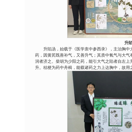
升
升陷汤，始载于《医学衷中参西录》，主治胸中
药，因黄芪既善补气，又善升气；其质中氧气与大气
润者济之。柴胡为少阳之药，能引大气之陷者自左上
升。桔梗为药中舟楫，能载诸药之力上达胸中，故用