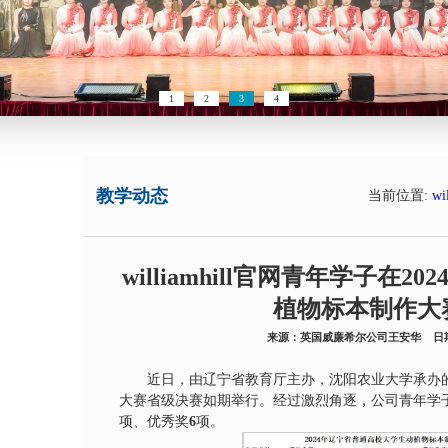
1
2
3
4
教学动态
当前位置:
wi
williamhill官网青年学子在
植物标本制作大
来源：英国威廉希尔公司王安华 日期：
近日，由辽宁省教育厅主办，沈阳农业大学承办的
大赛省级决赛如期举行。经过激烈角逐，公司青年学
项、优秀奖
6
项。