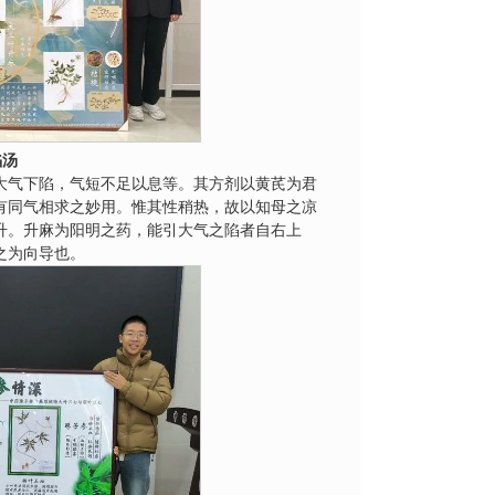
陷汤
大气下陷，气短不足以息等。其方剂以黄芪为君
有同气相求之妙用。惟其性稍热，故以知母之凉
升。升麻为阳明之药，能引大气之陷者自右上
之为向导也。