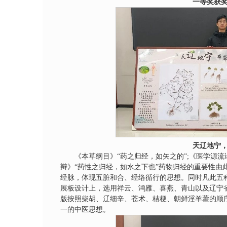
一等奖获
天辽地宁
《本草纲目》“药之归经，如矢之的”;《医学源流
辩》“药性之归经，如水之下也”药物归经的重要性由
经脉，体现五脏和合、经络循行的思想。同时凡此五
展板设计上，选用祥云、鸿雁、喜燕、青山以及辽宁省
版按照柴胡、辽细辛、苍术、桔梗、朝鲜淫羊藿的顺
一的中医思想。