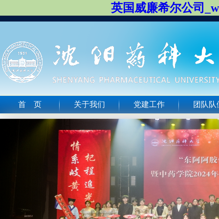
英国威廉希尔公司_will
首 页
关于我们
党建工作
团队队