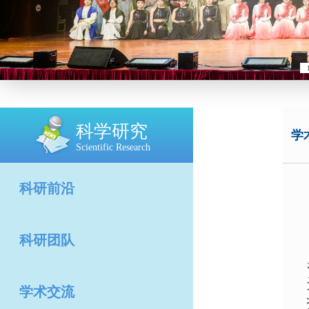
科学研究
学
Scientific Research
科研前沿
科研团队
学术交流