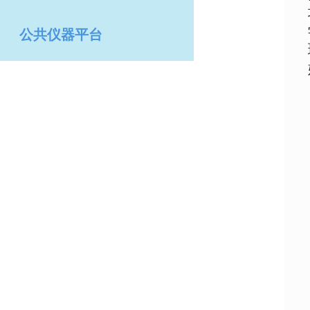
公共仪器平台