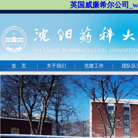
英国威廉希尔公司_will
首 页
关于我们
党建工作
团队队