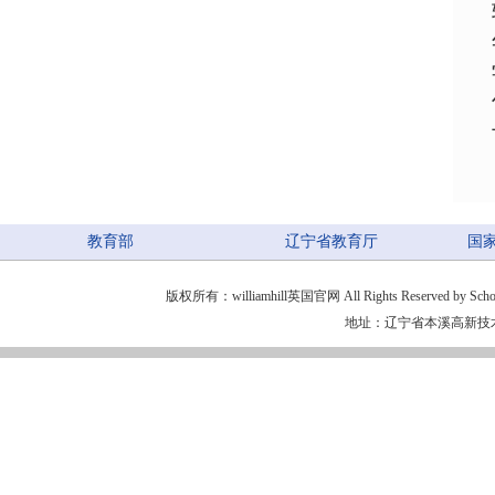
教育部
辽宁省教育厅
国
版权所有：williamhill英国官网 All Rights Reserved by School of 
地址：辽宁省本溪高新技术产