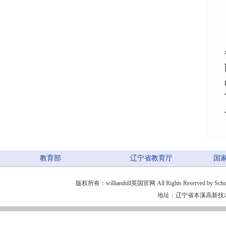
教育部
辽宁省教育厅
国
版权所有：williamhill英国官网 All Rights Reserved by School of 
地址：辽宁省本溪高新技术产