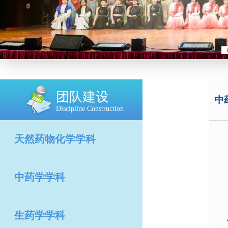
团队建设
中
Discipline Construction
天然药物化学学科
中药学学科
生药学学科