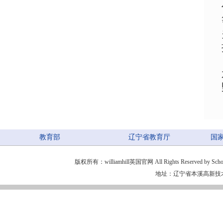
教育部
辽宁省教育厅
国
版权所有：williamhill英国官网 All Rights Reserved by School of 
地址：辽宁省本溪高新技术产